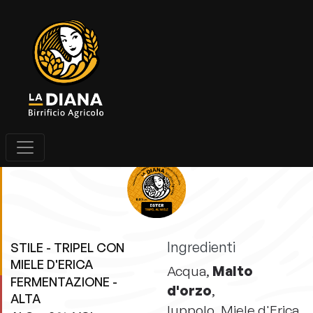
Ester
BIRRA DOPPIO MALTO
Ingredienti
STILE - TRIPEL CON
MIELE D'ERICA
Acqua,
Malto
FERMENTAZIONE -
d'orzo
,
ALTA
luppolo, Miele d'Erica,