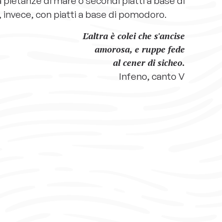
a pietanze di mare o secondi piatti a base di
, invece, con piatti a base di pomodoro.
L'altra è colei che s'ancise
amorosa, e ruppe fede
al cener di sicheo.
Infeno, canto V