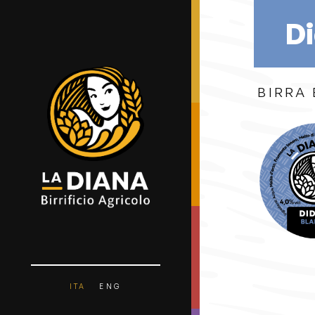
D
BIRRA
ITA
ENG