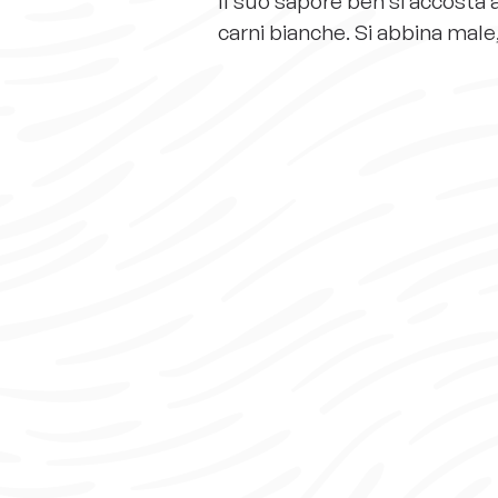
Il suo sapore ben si accosta 
carni bianche. Si abbina male